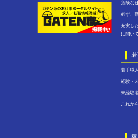
危険な
必ず、
充実し
に聞い
若
若手職人
経験・
未経験
これか
稼