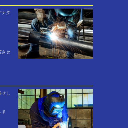
アナタ
実させ
任せし
しま