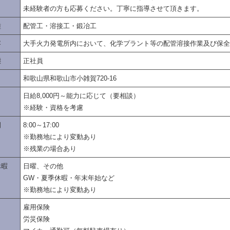
未経験者の方も応募ください。丁寧に指導させて頂きます。
種
配管工・溶接工・鍛冶工
容
大手火力発電所内において、化学プラント等の配管溶接作業及び保全
態
正社員
和歌山県和歌山市小雑賀720-16
日給8,000円～能力に応じて（要相談）
※経験・資格を考慮
間
8:00～17:00
※勤務地により変動あり
※残業の場合あり
休暇
日曜、その他
GW・夏季休暇・年末年始など
※勤務地により変動あり
雇用保険
労災保険