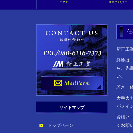
仕
新正工
経験は
ら、先
い。
若さ、
大手火
がメイ
サイトマップ
皆様と
くお願
トップページ