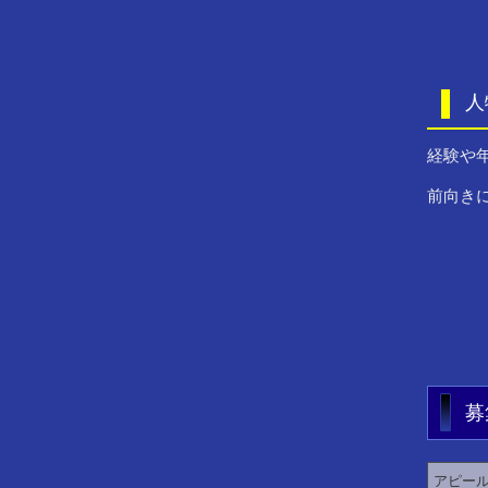
人
経験や
前向き
募
アピー