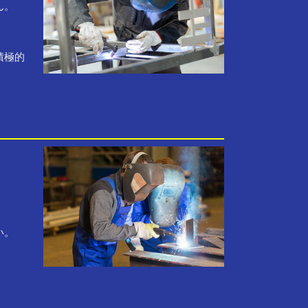
ん。
積極的
い。