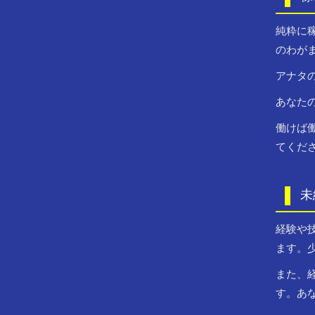
純粋に
のわが
アナタ
あなた
働けば
てくだ
未
経験や
ます。
また、
す。あ