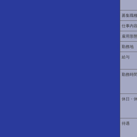
募集職
仕事内
雇用形
勤務地
給与
勤務時
休日・
待遇