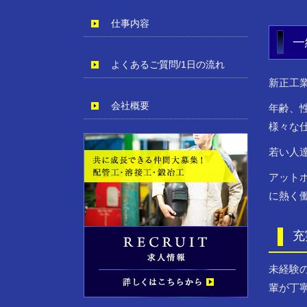
仕事内容
一
よくあるご質問/1日の流れ
新正工
会社概要
年齢、
様々な
若い人
アット
に熱く
充
未経験
輩が丁