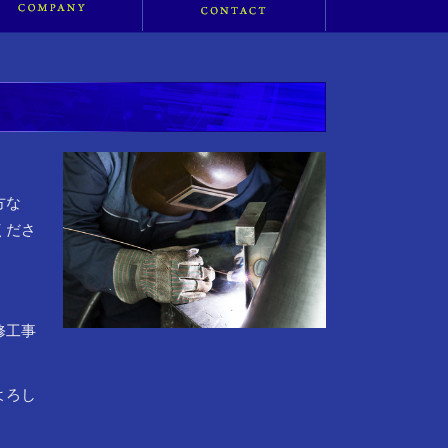
。
方な
くださ
修工事
よろし